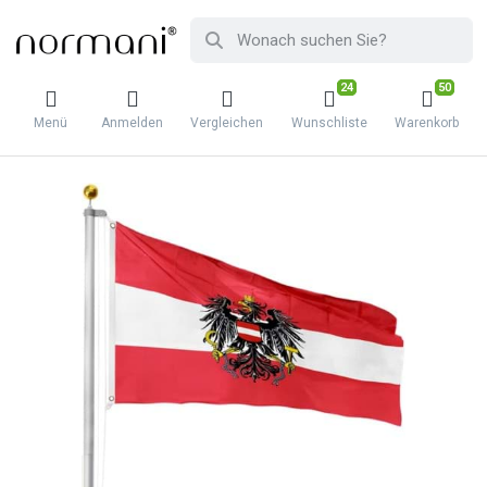
24
50
Menü
Anmelden
Vergleichen
Wunschliste
Warenkorb