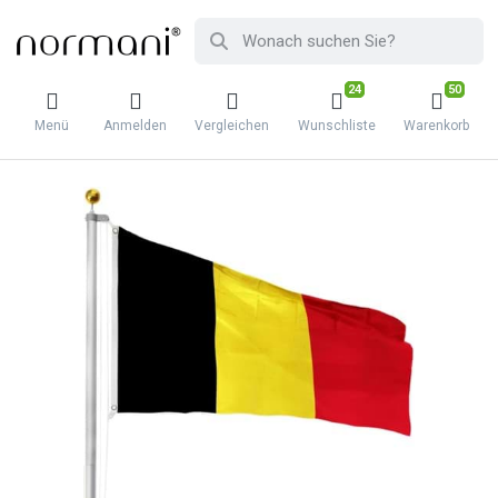
24
50
Menü
Anmelden
Vergleichen
Wunschliste
Warenkorb