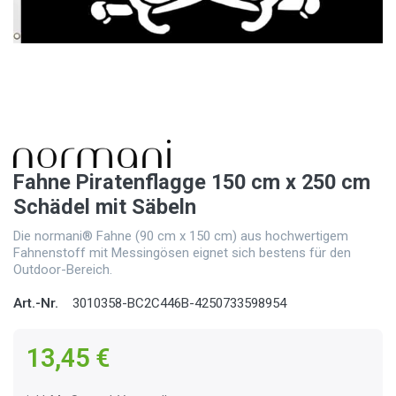
Fahne Piratenflagge 150 cm x 250 cm
Schädel mit Säbeln
Die normani® Fahne (90 cm x 150 cm) aus hochwertigem
Fahnenstoff mit Messingösen eignet sich bestens für den
Outdoor-Bereich.
Art.-Nr.
3010358-BC2C446B-4250733598954
13,45 €