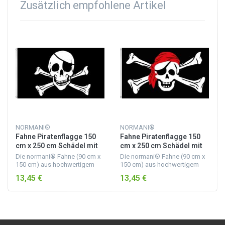
Zusätzlich empfohlene Artikel
NORMANI®
NORMANI®
Fahne Piratenflagge 150
Fahne Piratenflagge 150
cm x 250 cm Schädel mit
cm x 250 cm Schädel mit
Knochen
Kopftuch
Die normani® Fahne (90 cm x
Die normani® Fahne (90 cm x
150 cm) aus hochwertigem
150 cm) aus hochwertigem
Fahnenstoff mit Messingösen
Fahnenstoff mit Messingösen
13,45 €
13,45 €
eignet sich bestens für den
eignet sich bestens für den
Outdoor-Bereich.
Outdoor-Bereich.