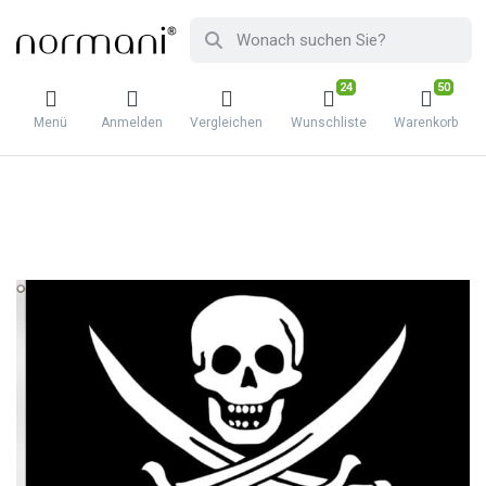
24
50
Menü
Anmelden
Vergleichen
Wunschliste
Warenkorb