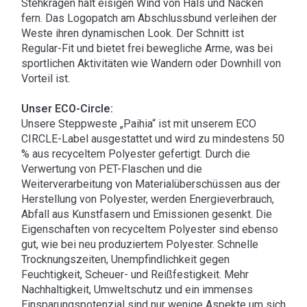
Stehkragen hält eisigen Wind von Hals und Nacken
fern. Das Logopatch am Abschlussbund verleihen der
Weste ihren dynamischen Look. Der Schnitt ist
Regular-Fit und bietet frei bewegliche Arme, was bei
sportlichen Aktivitäten wie Wandern oder Downhill von
Vorteil ist.
Unser ECO-Circle:
Unsere Steppweste „Paihia“ ist mit unserem ECO
CIRCLE-Label ausgestattet und wird zu mindestens 50
% aus recyceltem Polyester gefertigt. Durch die
Verwertung von PET-Flaschen und die
Weiterverarbeitung von Materialüberschüssen aus der
Herstellung von Polyester, werden Energieverbrauch,
Abfall aus Kunstfasern und Emissionen gesenkt. Die
Eigenschaften von recyceltem Polyester sind ebenso
gut, wie bei neu produziertem Polyester. Schnelle
Trocknungszeiten, Unempfindlichkeit gegen
Feuchtigkeit, Scheuer- und Reißfestigkeit. Mehr
Nachhaltigkeit, Umweltschutz und ein immenses
Einsparungspotenzial sind nur wenige Aspekte um sich