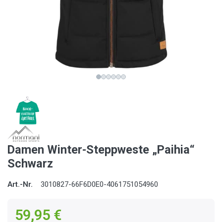
Damen Winter-Steppweste „Paihia“
Schwarz
Art.-Nr.
3010827-66F6D0E0-4061751054960
59,95 €