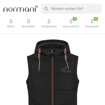
24
50
Menü
Anmelden
Vergleichen
Wunschliste
Warenkorb