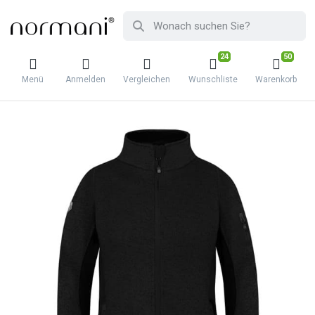
24
50
Menü
Anmelden
Vergleichen
Wunschliste
Warenkorb