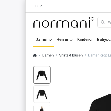
DE
Damen
Herren
Kinder
Babys
Damen
Shirts & Blusen
Damen crop La