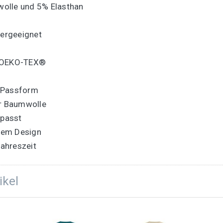
lle und 5% Elasthan
ergeeignet
y OEKO-TEX®
e Passform
er Baumwolle
 passt
nem Design
Jahreszeit
ikel