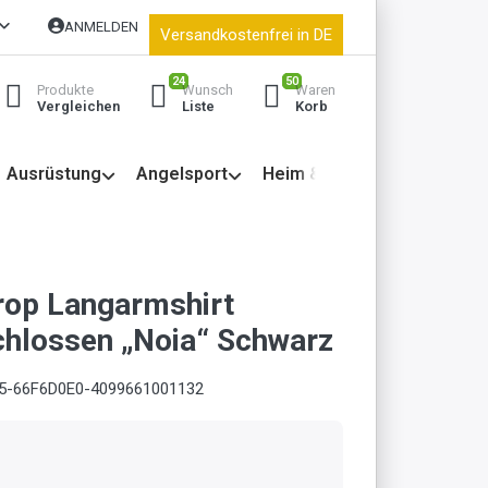
ANMELDEN
Versandkostenfrei in DE
24
50
Produkte
Wunsch
Waren
Vergleichen
Liste
Korb
Ausrüstung
Angelsport
Heim & Garten
op Langarmshirt
hlossen „Noia“ Schwarz
5-66F6D0E0-4099661001132