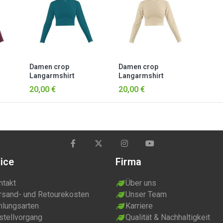
Damen crop
Damen crop
Langarmshirt
Langarmshirt
hochgeschlossen
hochgeschlossen
20,00 €
20,00 €
„Noia“ Petrol
„Noia“ Beige
ice
Firma
ntakt
Über uns
rsand- und Retourekosten
Unser Team
hlungsarten
Karriere
stellvorgang
Qualität & Nachhaltigkeit