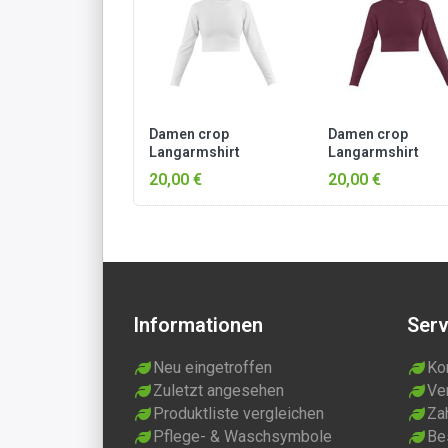
Damen crop
Damen crop
Langarmshirt
Langarmshirt
hochgeschlossen
hochgeschlossen
20,00 €
20,00 €
„Noia“ Weiß
„Noia“ Burgund
Informationen
Serv
Neu eingetroffen
Ko
Zuletzt angesehen
Ve
Produktliste vergleichen
Za
Pflege- & Waschsymbole
Be