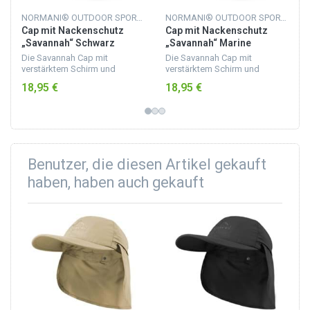
NORMANI® OUTDOOR SPORTS
NORMANI® OUTDOOR SPORTS
Cap mit Nackenschutz
Cap mit Nackenschutz
„Savannah“ Schwarz
„Savannah“ Marine
Die Savannah Cap mit
Die Savannah Cap mit
verstärktem Schirm und
verstärktem Schirm und
einrollbarem Nackenschutz
einrollbarem Nackenschutz
18,95 €
18,95 €
schützt Augen, Kopf und
schützt Augen, Kopf und
Nacken vor blendender Sonne,
Nacken vor blendender Sonne,
UV-Strahlen sowie
UV-Strahlen sowie
Überhitzung. Wir...
Überhitzung. Wir...
Benutzer, die diesen Artikel gekauft
haben, haben auch gekauft