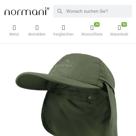
24
50
Menü
Anmelden
Vergleichen
Wunschliste
Warenkorb