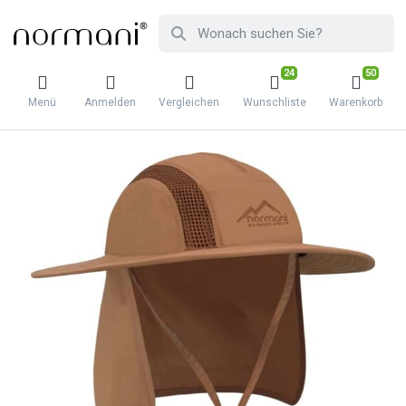
24
50
Menü
Anmelden
Vergleichen
Wunschliste
Warenkorb