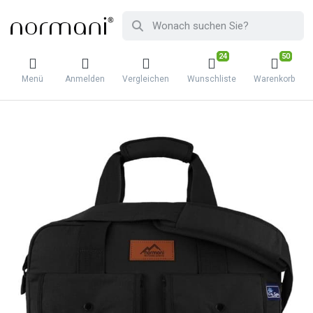
24
50
Menü
Anmelden
Vergleichen
Wunschliste
Warenkorb