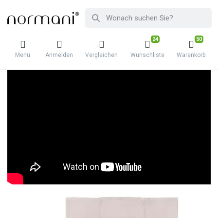
24
50
Menü
Anmelden
Vergleichen
Wunschliste
Warenkorb