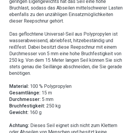
geringen Eigengewichts hat das Seil eine hohe
Bruchlast, sodass das Abseilen mittelschwerer Lasten
ebenfalls zu den unzähligen Einsatzmöglichkeiten
dieser Reepschnur gehört.
Das geflochtene Universal-Seil aus Polypropylen ist
wasserabweisend, abriebfest, hitzebeständig und
reißfest. Dabei besitzt diese Reepschnur mit einem
Durchmesser von 5 mm eine hohe Bruchfestigkeit von
250 kg. Von dem 15 Meter langen Seil können Sie sich
stets genau die Seillänge abschneiden, die Sie gerade
benötigen.
Material:
100 % Polypropylen
Gesamtlänge:
15 m
Durchmesser:
5 mm
Bruchfestigkeit:
250 kg
Gewicht:
160 g
Achtung:
Dieses Seil eignet sich nicht zum Klettern
oder Abseilen von Menschen und besitzt keine