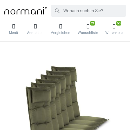
24
50
Menü
Anmelden
Vergleichen
Wunschliste
Warenkorb