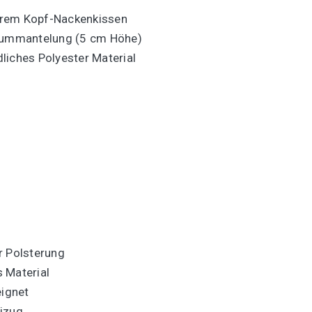
arem Kopf-Nackenkissen
esummantelung (5 cm Höhe)
liches Polyester Material
r Polsterung
 Material
eignet
mizug