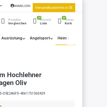
ANMELDEN
Versandkostenfrei in DE
24
50
Produkte
Wunsch
Waren
Vergleichen
Liste
Korb
Ausrüstung
Angelsport
Heim & Garten
m Hochlehner
agen Oliv
5-D5E2A6F0-4061751360429