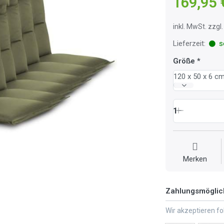
169,95 
inkl. MwSt. zzg
Lieferzeit:
so
Größe
120 x 50 x 6 c
1
Merken
Zahlungsmöglic
Wir akzeptieren f