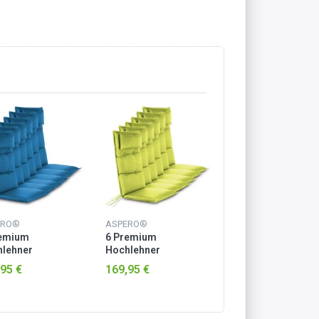
ERO®
ASPERO®
ASPERO®
remium
6 Premium
6 Premium
lehner
Hochlehner
Hochlehner
lauflagen Marine
Stuhlauflagen Grün
Stuhlauflagen Tau
95 €
169,95 €
169,95 €