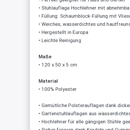
• Stuhlauflage Hochlehner mit abnehmb
• Füllung: Schaumblock-Füllung mit Vli
• Weiches, wasserdichtes und hautfreund
• Hergestellt in Europa
• Leichte Reinigung
Maße
• 120 x 50 x 5 cm
Material
• 100% Polyester
• Gemütliche Polsterauflagen dank dicke
• Gartenstuhlauflagen aus wasserdichtes
• Hochlehner für alle gängigen Stühle ge
• Sicher fixieren dank Kordeln und Gum