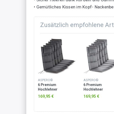
• Gemütliches Kissen im Kopf- Nackenbe
Zusätzlich empfohlene Art
ERO®
ASPERO®
ASPERO®
remium
6 Premium
6 Premium
hlehner
Hochlehner
Hochlehner
lauflagen Orange
Stuhlauflagen
Stuhlauflagen
,95 €
169,95 €
169,95 €
Anthrazit
Hellgrau