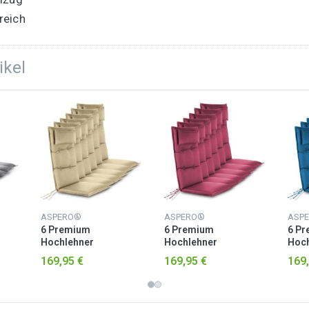
reich
ikel
ASPERO®
ASPERO®
ASP
6 Premium
6 Premium
6 P
Hochlehner
Hochlehner
Hoch
Stuhlauflagen Beige
Stuhlauflagen
Stuh
169,95 €
169,95 €
169,
Brombeere