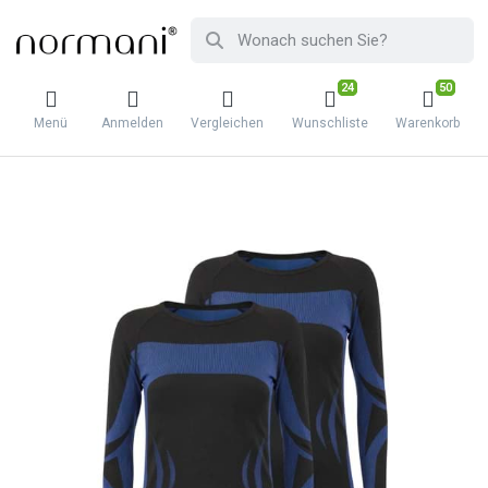
24
50
Menü
Anmelden
Vergleichen
Wunschliste
Warenkorb