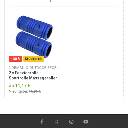
- 30 %
Stückpreis
NORMANI® OUTDOOR SPORTS
2 x Faszienrolle -
Sportrolle Massageroller
Blau
ab 11,17 €
Niedrigster:
15,95 €