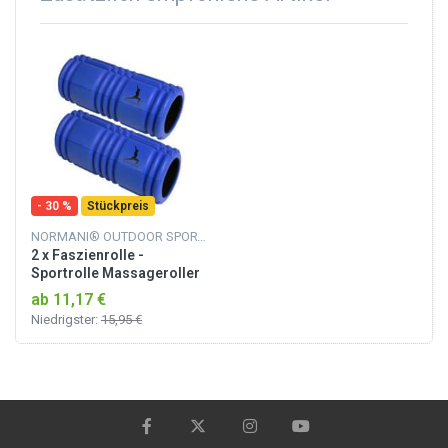
- 30 %
Stückpreis
NORMANI® OUTDOOR SPORTS
2 x Faszienrolle -
Sportrolle Massageroller
Blau
ab 11,17 €
Niedrigster:
15,95 €