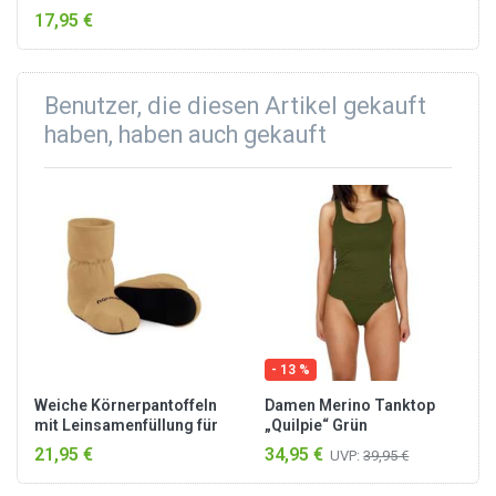
den wenigen
17,95 €
Modeaccessoires, die an
kalten Herbsttagen auch zur
aktuellen Trachtenmode gut
aussehen. D...
Benutzer, die diesen Artikel gekauft
haben, haben auch gekauft
- 13 %
Weiche Körnerpantoffeln
Damen Merino Tanktop
mit Leinsamenfüllung für
„Quilpie“ Grün
die Mikrowelle Apricot
21,95 €
34,95 €
UVP:
39,95 €