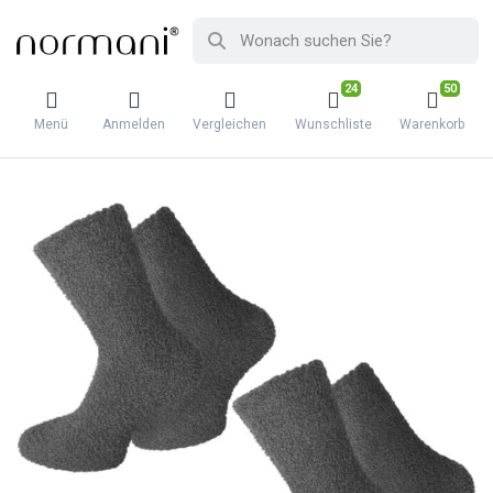
24
50
Menü
Anmelden
Vergleichen
Wunschliste
Warenkorb