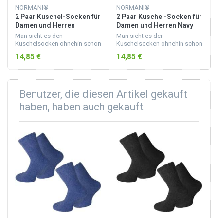
NORMANI®
NORMANI®
2 Paar Kuschel-Socken für
2 Paar Kuschel-Socken für
Damen und Herren
Damen und Herren Navy
Schwarz
Man sieht es den
Man sieht es den
Kuschelsocken ohnehin schon
Kuschelsocken ohnehin schon
an, dass diese Socken zum
an, dass diese Socken zum
14,85 €
14,85 €
Wohlfühlen gemacht sind.
Wohlfühlen gemacht sind.
Dank weichem Gummibund
Dank weichem Gummibund
und Elasthananteil sind diese
und Elasthananteil sind diese
Bett- un...
Bett- un...
Benutzer, die diesen Artikel gekauft
haben, haben auch gekauft