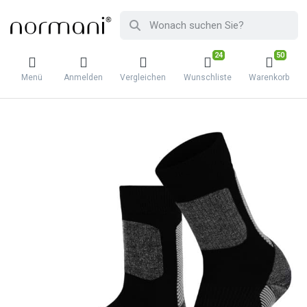
24
50
Menü
Anmelden
Vergleichen
Wunschliste
Warenkorb