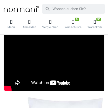
24
50
Menü
Anmelden
Vergleichen
Wunschliste
Warenkorb